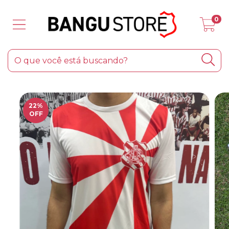
0
22
%
OFF