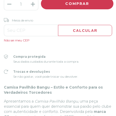
ALTERAR CEP
Entregas para o CEP:
Meios de envio
CALCULAR
Não sei meu CEP
Compra protegida
Seus dados cuidados durante toda a compra.
Trocas e devoluções
Se não gostar, você pode trocar ou devolver.
Camisa Pavilhão Bangu – Estilo e Conforto para os
Verdadeiros Torcedores
Apresentamos a
Camisa Pavilhão Bangu
, uma peça
essencial para quem quer demonstrar sua paixão pelo clube
com autenticidade e conforto. Desenvolvida pela
marca