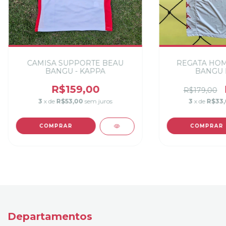
CAMISA SUPPORTE BEAU
REGATA HOM
BANGU - KAPPA
BANGU 
R$159,00
R$179,00
3
x de
R$53,00
sem juros
3
x de
R$33
COMPRAR
COMPRAR
Departamentos